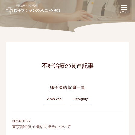
不妊治療・体外受精
navigation
メニュー
【不妊治療専用】
Web予約(推奨)
03-5728-6626
不妊治療の関連記事
卵子凍結 記事一覧
Archives
Category
2024.01.22
東京都の卵子凍結助成金について