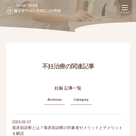
不妊治療・体外受精
navigation
メニュー
【不妊治療専用】
Web予約(推奨)
03-5728-6626
不妊治療の関連記事
妊娠 記事一覧
Archives
Category
2025.03.07
着床前診断とは？着床前診断の対象者やメリットとデメリット
を解説