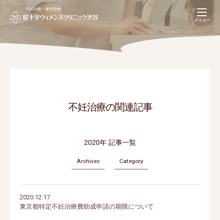
不妊治療・体外受精
navigation
メニュー
【不妊治療専用】
Web予約(推奨)
03-5728-6626
不妊治療の関連記事
2020年 記事一覧
Archives
Category
2020.12.17
東京都特定不妊治療費助成申請の期限について