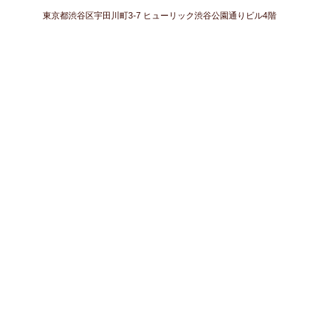
東京都渋谷区宇田川町3-7 ヒューリック渋谷公園通りビル4階