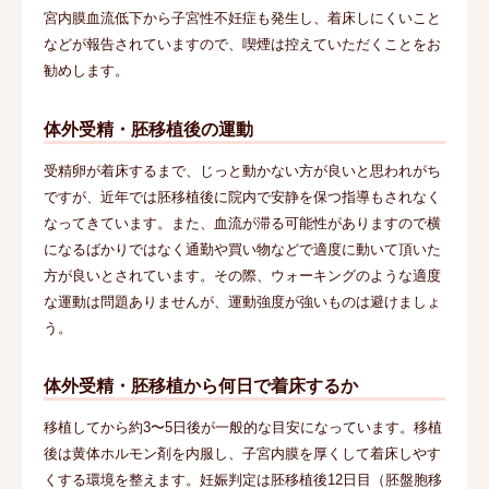
宮内膜血流低下から子宮性不妊症も発生し、着床しにくいこと
などが報告されていますので、喫煙は控えていただくことをお
勧めします。
体外受精・胚移植後の運動
受精卵が着床するまで、じっと動かない方が良いと思われがち
ですが、近年では胚移植後に院内で安静を保つ指導もされなく
なってきています。また、血流が滞る可能性がありますので横
になるばかりではなく通勤や買い物などで適度に動いて頂いた
方が良いとされています。その際、ウォーキングのような適度
な運動は問題ありませんが、運動強度が強いものは避けましょ
う。
体外受精・胚移植から何日で着床するか
移植してから約3〜5日後が一般的な目安になっています。移植
後は黄体ホルモン剤を内服し、子宮内膜を厚くして着床しやす
くする環境を整えます。妊娠判定は胚移植後12日目（胚盤胞移