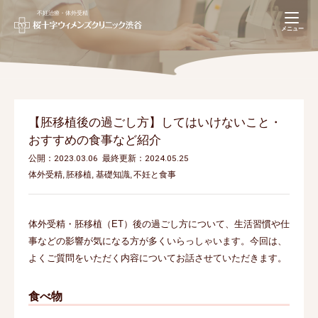
不妊治療・体外受精
navigation
メニュー
【不妊治療専用】
Web予約(推奨)
03-5728-6626
【胚移植後の過ごし方】してはいけないこと・
おすすめの食事など紹介
公開：2023.03.06
最終更新：2024.05.25
体外受精
胚移植
基礎知識
不妊と食事
体外受精・胚移植（ET）後の過ごし方について、生活習慣や仕
事などの影響が気になる方が多くいらっしゃいます。今回は、
よくご質問をいただく内容についてお話させていただきます。
食べ物